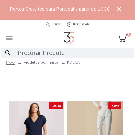
Portes Gratuitos para Portugal a partir de 100€
LOGIN
REGISTAR
0
Produtos por marca
KOCCA
-30%
-30%