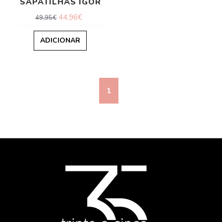
SAPATILHAS IGOR
44,96€
49,95€
ADICIONAR
1